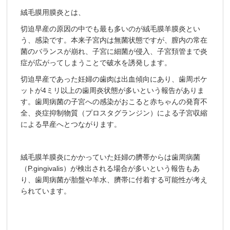
絨毛膜用膜炎とは、
切迫早産の原因の中でも最も多いのが絨毛膜羊膜炎とい
う、感染です。本来子宮内は無菌状態ですが、膣内の常在
菌のバランスが崩れ、子宮に細菌が侵入、子宮頚管まで炎
症が広がってしまうことで破水を誘発します。
切迫早産であった妊婦の歯肉は出血傾向にあり、歯周ポケ
ットが4ミリ以上の歯周炎状態が多いという報告がありま
す。歯周病菌の子宮への感染がおこると赤ちゃんの発育不
全、炎症抑制物質（プロスタグランジン）による子宮収縮
による早産へとつながります。
絨毛膜羊膜炎にかかっていた妊婦の臍帯からは歯周病菌
（P.gingivalis）が検出される場合が多いという報告もあ
り、歯周病菌が胎盤や羊水、臍帯に付着する可能性が考え
られています。