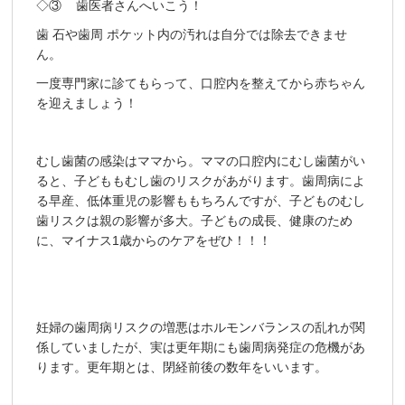
◇③ 歯医者さんへいこう！
歯 石や歯周 ポケット内の汚れは自分では除去できませ
ん。
一度専門家に診てもらって、口腔内を整えてから赤ちゃん
を迎えましょう！
むし歯菌の感染はママから。ママの口腔内にむし歯菌がい
ると、子どももむし歯のリスクがあがります。歯周病によ
る早産、低体重児の影響ももちろんですが、子どものむし
歯リスクは親の影響が多大。子どもの成長、健康のため
に、マイナス1歳からのケアをぜひ！！！
妊婦の歯周病リスクの増悪はホルモンバランスの乱れが関
係していましたが、実は更年期にも歯周病発症の危機があ
ります。更年期とは、閉経前後の数年をいいます。