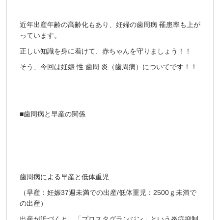
近年出産年齢の高齢化もあり、妊婦の歯周病 罹患率も上が
っています。
正しい知識を身に着けて、赤ちゃんを守りましょう！！
そう、今回は妊娠 性 歯周 炎（歯周病）についてです！！
■歯周病と早産の関係
歯周病による早産と低体重児
（早産：妊娠37週未満での出産/低体重児：2500ｇ未満で
の出産）
出産が近づくと、「プロスタグランジン」という炎症抑制