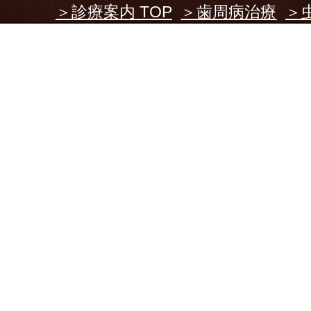
＞診療案内 TOP
＞歯周病治療
＞
小児歯科
＞高齢者歯科治療
＞口
＞訪問歯科診療
＞インプラント
＞義歯
＞障がい者歯科
＞サプリメント診療
＞マタニティ