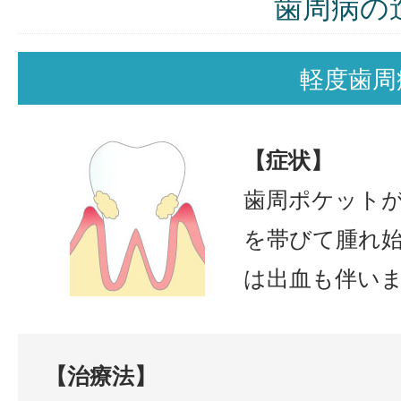
歯周病の
軽度歯周
【症状】
歯周ポケットが
を帯びて腫れ
は出血も伴い
【治療法】