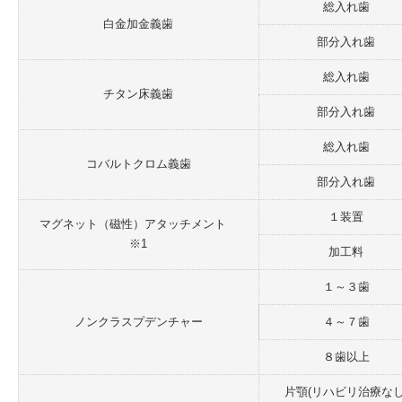
総入れ歯
白金加金義歯
部分入れ歯
総入れ歯
チタン床義歯
部分入れ歯
総入れ歯
コバルトクロム義歯
部分入れ歯
１装置
マグネット（磁性）アタッチメント
※1
加工料
１～３歯
ノンクラスプデンチャー
４～７歯
８歯以上
片顎(リハビリ治療なし