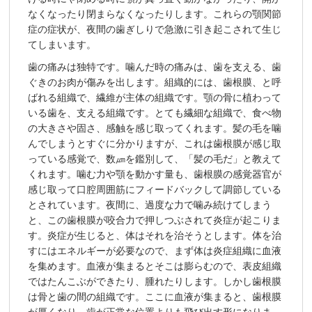
なくなったり閉まらなくなったりします。これらの顎関節
症の症状が、夜間の歯ぎしりで急激に引き起こされて生じ
てしまいます。
歯の痛みは独特です。噛んだ時の痛みは、歯を支える、歯
ぐきのお肉が傷みを出します。組織的には、歯根膜、と呼
ばれる組織で、繊維が主体の組織です。顎の骨に植わって
いる歯を、支える組織です。とても繊細な組織で、食べ物
の大きさや固さ、感触を感じ取ってくれます。髪の毛を噛
んでしまうとすぐに分かりますが、これは歯根膜が感じ取
っている感覚で、数㎛を鑑別して、「髪の毛だ」と教えて
くれます。噛む力や顎を動かす量も、歯根膜の感覚器官が
感じ取って口腔周囲筋にフィードバックして調節している
とされています。夜間に、過度な力で噛み続けてしまう
と、この歯根膜が咬合力で押しつぶされて炎症が起こりま
す。炎症が生じると、体はそれを治そうとします。体を治
すにはエネルギーが必要なので、まず体は炎症組織に血液
を集めます。血液が集まるとそこは膨らむので、表皮組織
ではたんこぶができたり、腫れたりします。しかし歯根膜
は骨と歯の間の組織です。ここに血液が集まると、歯根膜