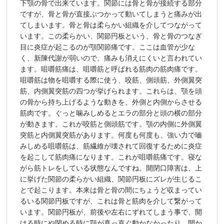
下顎の骨で出来ています。関節には骨と骨が接続する部分
ですが、骨と骨が直接ぶつかって動いてしまうと痛みが出
てしまいます。骨と骨は柔らかい組織を介してつながって
います。この柔らかい、関節円板という、骨と骨のつなぎ
目に炎症が起こるのが顎関節痛です。ここは血管が少な
く、新陳代謝が弱いので、痛みも消えにくいと言われてい
ます。咀嚼筋痛は、咀嚼筋と呼ばれる筋肉の筋肉痛です。
咀嚼筋は物を咀嚼する際に使う、咬筋、側頭筋、外側翼突
筋、内側翼突筋の四つが挙げられます。これらは、顎を頭
の骨から持ち上げるような動きを、外側と内側からさせる
筋肉です。ぐっと噛みしめるとエラの部分と頭の横の部分
が動きます。これが咬筋と側頭筋です。顎の内側に外側翼
突筋と内側翼突筋があります。何度も何度も、強い力で嚙
みしめる咀嚼筋は、筋繊維が壊されて回復するために炎症
を起こして筋肉痛になります。これが咀嚼筋痛です。寝な
がら筋トレをしている状態なんですね。開閉口障害は、上
に挙げた関節の柔らかい組織、関節円板にズレが生じるこ
とで起こります。本来は骨と骨の間にちょうど収まってい
るいる関節円板ですが、これは骨と筋肉を介して繋がって
います。関節円板が、前後や左右にずれてしまう事で、開
ける時にや閉める時に顎が真っ直ぐ動かなかったり、開か