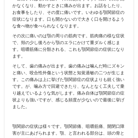
かなくなり、動かすときに痛みが出ます。お話をしたり、
お食事をしたり、その度に痛いです。いわゆる顎関節症の
症状になります。口も開かないので大きく口を開けるよう
な食べ物が食べられなくなります。
その次に痛いのは顎の周りの筋肉です。筋肉痛の様な症状
で、頬の少し後ろから顎のエラにかけて重ダルく感じま
す。咀嚼筋痛に分類される、これも顎関節症の症状になり
ます。
そして、歯の痛みが出ます。歯の痛みは噛んだ時にズキン
と痛い、咬合性外傷という状態と知覚過敏の二つが生じま
す。この痛みは上に挙げた顎関節症の症状よりも鋭く強い
です。が、噛み方で回避できたり、なんとなく工夫して乗
り越えているような気がします。痛み自体は顎関節症の症
状よりも強いですが、感じる頻度が少ないので最後に挙げ
ました。
顎関節の症状は様々です。顎関節痛、咀嚼筋痛、開閉口障
害が主にあげられます。顎、と言われる部分は、頭の骨と