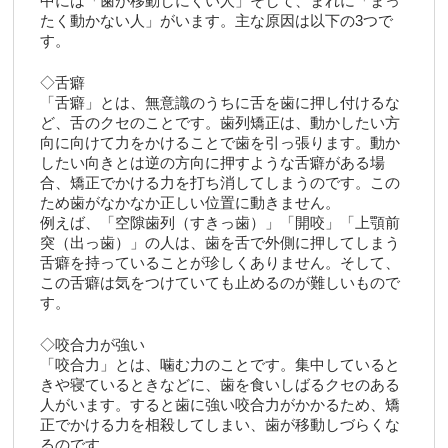
中には「歯が移動しにくい人」そして、まれに「まっ
たく動かない人」がいます。主な原因は以下の3つで
す。
◇舌癖
「舌癖」とは、無意識のうちに舌を歯に押し付けるな
ど、舌のクセのことです。歯列矯正は、動かしたい方
向に向けて力をかけることで歯を引っ張ります。動か
したい向きとは逆の方向に押すような舌癖がある場
合、矯正でかける力を打ち消してしまうのです。この
ため歯がなかなか正しい位置に動きません。
例えば、「空隙歯列（すきっ歯）」「開咬」「上顎前
突（出っ歯）」の人は、歯を舌で外側に押してしまう
舌癖を持っていることが珍しくありません。そして、
この舌癖は気をつけていても止めるのが難しいもので
す。
◇咬合力が強い
「咬合力」とは、噛む力のことです。集中していると
きや寝ているときなどに、歯を食いしばるクセのある
人がいます。すると歯に強い咬合力がかかるため、矯
正でかける力を相殺してしまい、歯が移動しづらくな
るのです。