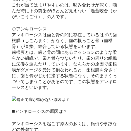
これが当てはまりやすいのは、噛み合わせが深く、噛
んだ時に下の前歯がほとんど見えない「過蓋咬合（か
がいこうごう）」の人です。
◇アンキローシス
アンキローシスは歯と骨の間に存在しているはずの歯
根膜（しこんまく）がなく、歯の根っこと骨（歯槽
骨）が直接、結合している状態をいいます。
歯根膜とは、歯と骨の間にあるクッションのような柔
らかい組織で、歯と骨をつないだり、歯の周りの組織
に栄養を運んだりしています。なんらかの原因で歯根
膜がダメージを受けて損なわれると、歯根膜を介さず
に、歯と骨がじかに接する状態になり、そのままくっ
ついてしまうことがあるのです。この状態をアンキロ
ーシスといいます。
◼️アンキローシスの原因は？
アンキローシスを起こす原因の多くは、転倒や事故な
どの外傷です。