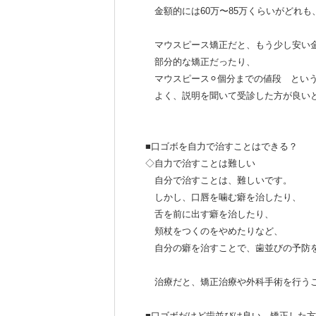
金額的には60万〜85万くらいがどれも
マウスピース矯正だと、もう少し安い
部分的な矯正だったり、
マウスピース⚪︎個分までの値段 とい
よく、説明を聞いて受診した方が良い
■口ゴボを自力で治すことはできる？
◇自力で治すことは難しい
自分で治すことは、難しいです。
しかし、口唇を噛む癖を治したり、
舌を前に出す癖を治したり、
頬杖をつくのをやめたりなど、
自分の癖を治すことで、歯並びの予防
治療だと、矯正治療や外科手術を行う
■口ゴボだけど歯並びは良い。矯正した