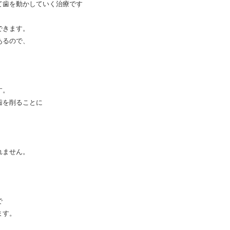
歯を動かしていく治療です
できます。
あるので、
す。
歯を削ることに
れません。
で
ます。