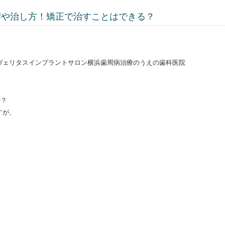
響や治し方！矯正で治すことはできる？
ヴェリタスインプラントサロン横浜歯周病治療のうえの歯科医院
か？
すが、