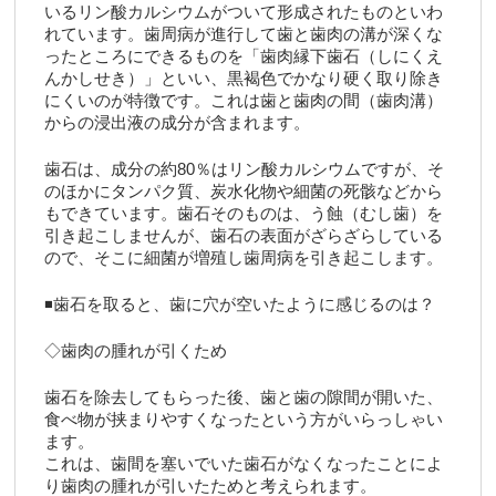
いるリン酸カルシウムがついて形成されたものといわ
れています。歯周病が進行して歯と歯肉の溝が深くな
ったところにできるものを「歯肉縁下歯石（しにくえ
んかしせき）」といい、黒褐色でかなり硬く取り除き
にくいのが特徴です。これは歯と歯肉の間（歯肉溝）
からの浸出液の成分が含まれます。
歯石は、成分の約80％はリン酸カルシウムですが、そ
のほかにタンパク質、炭水化物や細菌の死骸などから
もできています。歯石そのものは、う蝕（むし歯）を
引き起こしませんが、歯石の表面がざらざらしている
ので、そこに細菌が増殖し歯周病を引き起こします。
◾️歯石を取ると、歯に穴が空いたように感じるのは？
◇歯肉の腫れが引くため
歯石を除去してもらった後、歯と歯の隙間が開いた、
食べ物が挟まりやすくなったという方がいらっしゃい
ます。
これは、歯間を塞いでいた歯石がなくなったことによ
り歯肉の腫れが引いたためと考えられます。