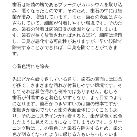
歯石は細菌の塊であるプラークがカルシウムを取り込
み、硬くなったものです。そのため、歯石の中には細
菌が潜み、増殖しています。また、歯石の表面はざら
ざらしていて、細菌が付着しやすい環境です。そのた
め、歯石の付着は病的口臭の原因となってしまいま
す。歯石が長く放置されればされるほど、細菌は増殖
し、口臭が悪化する可能性がありますが、早い段階で
除去することができれば、口臭を防ぐことができま
す。
◇着色汚れを除去
先ほどから繰り返している通り、歯石の表面には凹凸
が多く、さまざまな汚れが付着しやすい環境です。そ
してそれは着色汚れも例外ではありません。むしろ、
歯石が付着すると着色しやすくなり、より目立つよう
になります。歯石がつきやすいのは歯の根本ですが、
歯磨きが適切でないと歯の表面全体につくこともあ
り、その上にステインが付着すると、歯が茶色く変色
したように見えるようになってしまうのです。クリー
ニング時は、この着色ごと歯石を除去するため、歯の
色が明るくなったように感じる方もいらっしゃいま