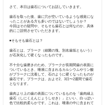
さて、本日は歯石についてお話していきます。
歯石を取った後、歯に穴が空いているような感覚にな
ったことがある方も多いのではないでしょうか？
今回はその疑問や、そもそも歯石とは何なのか、具体
的にご説明させていただきます。
◾️そもそも歯石とは？
歯石とは、プラーク（細菌の塊、別名歯垢ともいう）
が石灰化して硬くなったものです。
不十分な歯磨きのため、プラークが長期間歯の表面に
ついているとき、唾液に含まれるカルシウムやリン酸
がプラークに沈着して、石のように硬くなったものが
歯石です。プラークは、およそ2、3日〜2週間で歯石
となります。
歯肉より上の歯の表面についているものを「歯肉縁上
歯石（しにくえんじょうしせき）」といい、白っぽい
色で比較的柔らかです。これは、唾液の中に含まれて