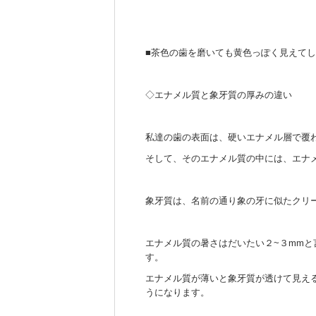
■茶色の歯を磨いても黄色っぽく見えて
◇エナメル質と象牙質の厚みの違い
私達の歯の表面は、硬いエナメル層で覆
そして、そのエナメル質の中には、エナ
象牙質は、名前の通り象の牙に似たクリ
エナメル質の暑さはだいたい２~３mm
す。
エナメル質が薄いと象牙質が透けて見え
うになります。