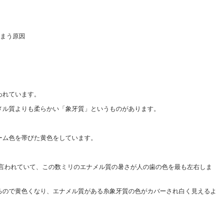
しまう原因
われています。
メル質よりも柔らかい「象牙質」というものがあります。
ーム色を帯びた黄色をしています。
と言われていて、この数ミリのエナメル質の暑さが人の歯の色を最も左右しま
るので黄色くなり、エナメル質がある糸象牙質の色がカバーされ白く見えるよ