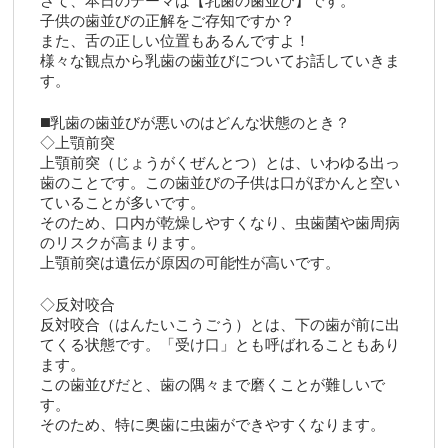
さて、本日のテーマは【乳歯の歯並び】です。
子供の歯並びの正解をご存知ですか？
また、舌の正しい位置もあるんですよ！
様々な観点から乳歯の歯並びについてお話していきま
す。
◼️乳歯の歯並びが悪いのはどんな状態のとき？
◇上顎前突
上顎前突（じょうがくぜんとつ）とは、いわゆる出っ
歯のことです。この歯並びの子供は口がぽかんと空い
ていることが多いです。
そのため、口内が乾燥しやすくなり、虫歯菌や歯周病
のリスクが高まります。
上顎前突は遺伝が原因の可能性が高いです。
◇反対咬合
反対咬合（はんたいこうごう）とは、下の歯が前に出
てくる状態です。「受け口」とも呼ばれることもあり
ます。
この歯並びだと、歯の隅々まで磨くことが難しいで
す。
そのため、特に奥歯に虫歯ができやすくなります。