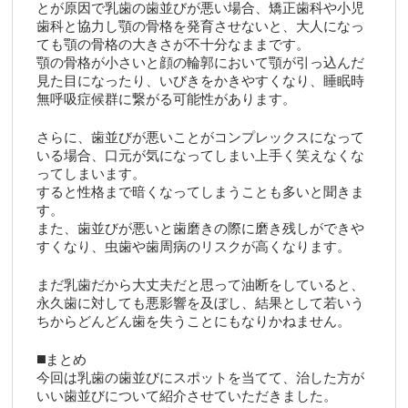
とが原因で乳歯の歯並びが悪い場合、矯正歯科や小児
歯科と協力し顎の骨格を発育させないと、大人になっ
ても顎の骨格の大きさが不十分なままです。
顎の骨格が小さいと顔の輪郭において顎が引っ込んだ
見た目になったり、いびきをかきやすくなり、睡眠時
無呼吸症候群に繋がる可能性があります。
さらに、歯並びが悪いことがコンプレックスになって
いる場合、口元が気になってしまい上手く笑えなくな
ってしまいます。
すると性格まで暗くなってしまうことも多いと聞きま
す。
また、歯並びが悪いと歯磨きの際に磨き残しができや
すくなり、虫歯や歯周病のリスクが高くなります。
まだ乳歯だから大丈夫だと思って油断をしていると、
永久歯に対しても悪影響を及ぼし、結果として若いう
ちからどんどん歯を失うことにもなりかねません。
◼️まとめ
今回は乳歯の歯並びにスポットを当てて、治した方が
いい歯並びについて紹介させていただきました。