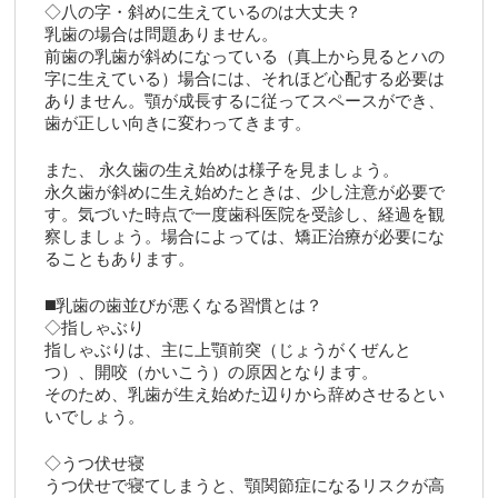
◇八の字・斜めに生えているのは大丈夫？
乳歯の場合は問題ありません。
前歯の乳歯が斜めになっている（真上から見るとハの
字に生えている）場合には、それほど心配する必要は
ありません。顎が成長するに従ってスペースができ、
歯が正しい向きに変わってきます。
また、 永久歯の生え始めは様子を見ましょう。
永久歯が斜めに生え始めたときは、少し注意が必要で
す。気づいた時点で一度歯科医院を受診し、経過を観
察しましょう。場合によっては、矯正治療が必要にな
ることもあります。
◼️乳歯の歯並びが悪くなる習慣とは？
◇指しゃぶり
指しゃぶりは、主に上顎前突（じょうがくぜんと
つ）、開咬（かいこう）の原因となります。
そのため、乳歯が生え始めた辺りから辞めさせるとい
いでしょう。
◇うつ伏せ寝
うつ伏せで寝てしまうと、顎関節症になるリスクが高