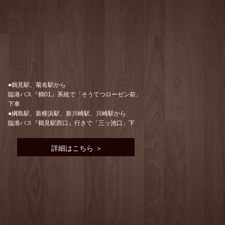
●鶴見駅、菊名駅から
臨港バス『鶴01』系統で「そうてつローゼン前」
下車
●綱島駅、新横浜駅、新川崎駅、川崎駅から
臨港バス『鶴見駅西口』行きで「三ッ池口」下
詳細はこちら ＞