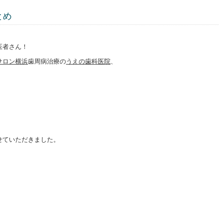
とめ
医者さん！
サロン横浜
歯周病治療の
うえの歯科医院
、
せていただきました。