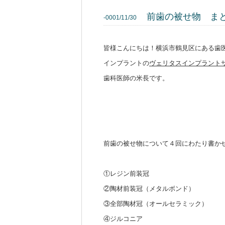
前歯の被せ物 ま
-0001/11/30
皆様こんにちは！
横浜市鶴見区にある歯
インプラントの
ヴェリタスインプラント
歯科医師の米長です。
前歯の被せ物について４回にわたり書か
①レジン前装冠
②陶材前装冠（メタルボンド）
③全部陶材冠（オールセラミック）
④ジルコニア