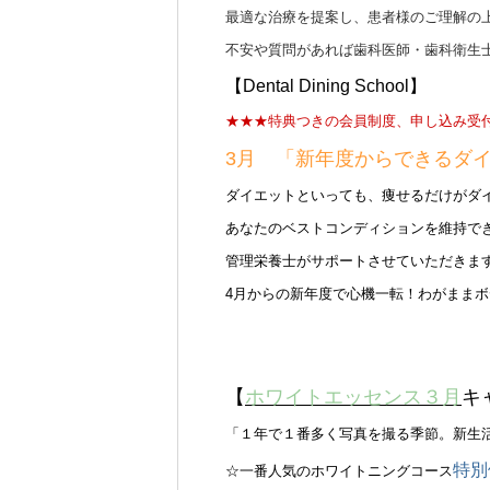
最適な治療を提案し、患者様のご理解の
不安や質問があれば歯科医師・歯科衛生
【Dental Dining School】
★★★特典つきの会員制度、申し込み受
3月 「新年度からできるダ
ダイエットといっても、痩せるだけがダ
あなたのベストコンディションを維持で
管理栄養士がサポートさせていただきま
4月からの新年度で心機一転！わがまま
【
ホワイトエッセンス３月
キ
「１年で１番多く写真を撮る季節。新生活
特
別
☆一番人気のホワイトニングコース