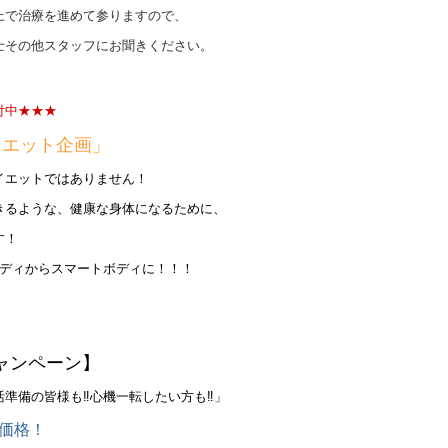
上で治療を進めて参りますので、
士その他スタッフにお聞きください。
付中★★★
イエット企画」
イエットではありません！
きるような、健康な身体になるために、
す！
ボディからスマートボディに！！！
ャンペーン】
準備の皆様も‼心機一転したい方も‼」
価格！