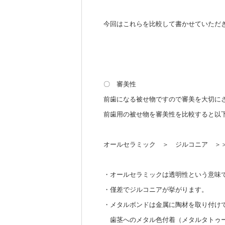
今回はこれらを比較して書かせていただ
〇 審美性
前歯になる被せ物ですので審美を大切に
前歯用の被せ物を審美性を比較すると以
オールセラミック ＞ ジルコニア ＞
・オールセラミックは透明性という意味
・僅差でジルコニアが挙がります。
・メタルボンドは金属に陶材を取り付け
歯茎へのメタル色付着（メタルタトゥー