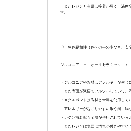
またレジンと金属は接着が悪く、温度変
す。
〇 生体親和性（体への害の少なさ、安
ジルコニア ＝ オールセラミック ＞
・ジルコニアや陶材はアレルギーが生じ
また表面が緊密でツルツルしていて、汚
・メタルボンドは陶材と金属を使用して
アレルギーが起こりやすい銀や銅、錫
・レジン前装冠も金属が使用されている
またレジンは表面に汚れが付きやすいう