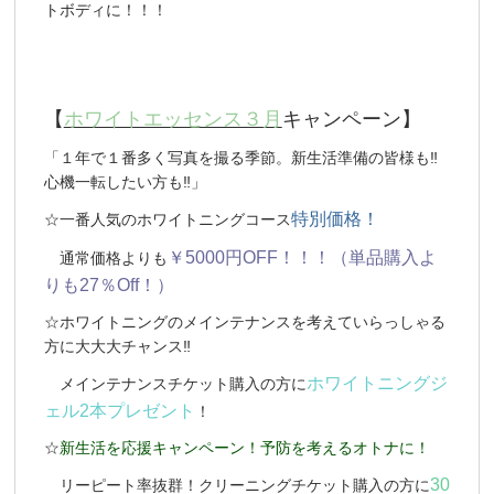
トボディに！！！
【
ホワイトエッセンス３月
キャンペーン】
「１年で１番多く写真を撮る季節。新生活準備の皆様も‼
心機一転したい方も‼」
特
別価格！
☆一番人気のホワイトニングコース
￥5
000円OFF！！！（単品購入よ
通常価格よりも
りも27％Off！）
☆ホワイトニングのメインテナンスを考えていらっしゃる
方に大大大チャンス‼
ホワイトニングジ
メインテナンスチケット購入の方に
ェル2本プレゼント
！
☆
新生活を応援キャンペーン！予防を考えるオトナに！
30
リーピート率抜群！クリーニングチケット購入の方に