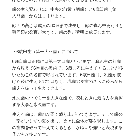
歯の生え変わりは、中央の前歯（切歯）と6歳臼歯（第一
大臼歯）からはじまります。
顔面の高さは成人の80％まで成長し、顔の真ん中あたりと
顎周辺の発育が大きく、歯の列が著明に成長します。
・6歳臼歯（第一大臼歯）について
6歳臼歯は正確には第一大臼歯といいます。真ん中の前歯
から数えて6番目の奥歯で、6歳ころに生えてくることが多
いためこの名前で呼ばれています。6歳臼歯は、乳歯が抜
けた後に生えるのではなく、乳歯の奥歯のさらに後ろから
歯肉を破って生えてきます。
永久歯の中でも一番大きな歯で、咬むときに最も力を発揮
する大事な永久歯です。
生える前は、歯肉が硬く盛り上がってきます。そして歯の
一部が少しずつ顔を出し、徐々に全体が姿を現します。こ
の歯肉を破って生えてくるとき、かゆいや痛いと表現する
子ごもが多いです。