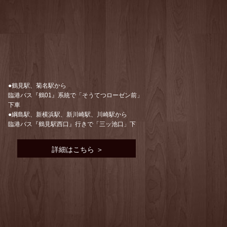
●鶴見駅、菊名駅から
臨港バス『鶴01』系統で「そうてつローゼン前」
下車
●綱島駅、新横浜駅、新川崎駅、川崎駅から
臨港バス『鶴見駅西口』行きで「三ッ池口」下
詳細はこちら ＞