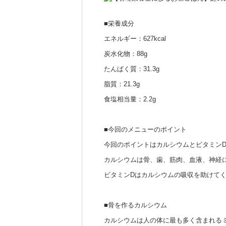
■栄養成分
エネルギー：627kcal
炭水化物：88g
たんぱく質：31.3g
脂質：21.3g
食塩相当量：2.2g
■今回のメニューのポイント
今回のポイントはカルシウムとビタミン
カルシウムは骨、歯、筋肉、血液、神経
ビタミンDはカルシウムの吸収を助けて
■骨を作るカルシウム
カルシウムは人の体に最も多く含まれる