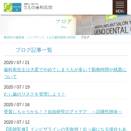
鶴見区の歯医者・インプラント うえの歯科医院 HOME
ブログ
ブログ記事一覧
2020 / 07 / 21
歯科衛生士は大変でやめてしまう人が多い？勤務時間や残業に
ついて
2020 / 07 / 19
むし歯のリスクを管理しよう！
2020 / 07 / 16
受賞しちゃうかも！？自由研究のアイデア ～誤嚥性肺炎～
2020 / 07 / 12
【医師監修】インビザラインの失敗例！出っ歯になる場合もあ